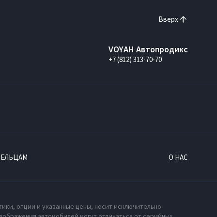
Вверх
VOYAH Автопродикс
+7 (812) 313-70-70
ДЕЛЬЦАМ
О НАС
тики, опции и указанные цены, носит исключительно
зображения автомобилей могут отличаться от серийных