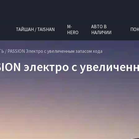
M-
АВТО В
ТАЙШАН / TAISHAN
ПОК
HERO
НАЛИЧИИ
Ь / PASSION Электро с увеличенным запасом хода
SION электро с увеличен