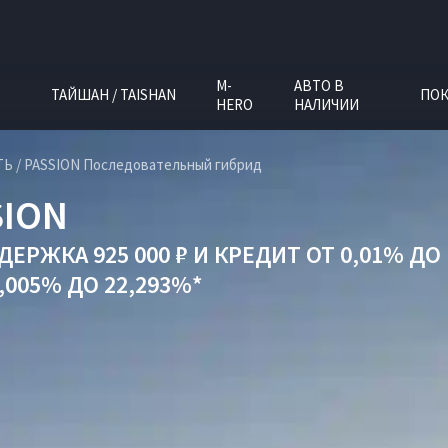
M-
АВТО В
ТАЙШАН / TAISHAN
ПОК
HERO
НАЛИЧИИ
Ь / PASSION Последовательный гибрид
SION
ЕРЖКА 925 000 ₽
И
КРЕДИТ ОТ 0,01% ДО 
005% ДО 22,293%*