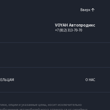
Вверх
VOYAH Автопродикс
+7 (812) 313-70-70
ДЕЛЬЦАМ
О НАС
тики, опции и указанные цены, носит исключительно
зображения автомобилей могут отличаться от серийных