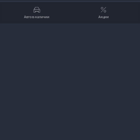
Авто в наличии
Акции
Вверх
VOYAH Автопродикс
+7 (812) 313-70-70