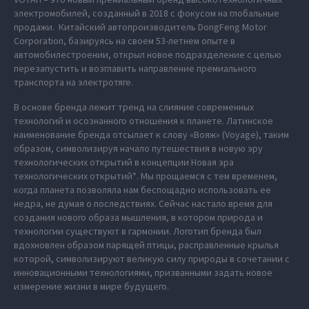
электромобилей, созданный в 2018 с фокусом на глобальные
продажи. Китайский автопроизводитель DongFeng Motor
Corporation, базируясь на своем 53-летнем опыте в
автомобилестроении, открыл новое подразделение с целью
перезапустить и возглавить направление премиального
транспорта на электротяге.
В основе бренда лежит тренд на слияние современных
технологий и осознанного отношения к планете. Латинское
наименование бренда отсылает к слову «Вояж» (Voyage), таким
образом, символизируя начало путешествия в новую эру
технологических открытий в концепции Новая эра
технологических открытий*. Мы прощаемся с тем временем,
когда планета позволяла нам беспощадно использовать ее
недра, не думая о последствиях. Сейчас настало время для
создания нового образа мышления, в котором природа и
технологии существуют в гармонии. Логотип бренда был
вдохновлен образом парящей птицы, расправленные крылья
которой, символизируют великую силу природы в сочетании с
инновационными технологиями, призванными задать новое
измерение жизни в мире будущего.