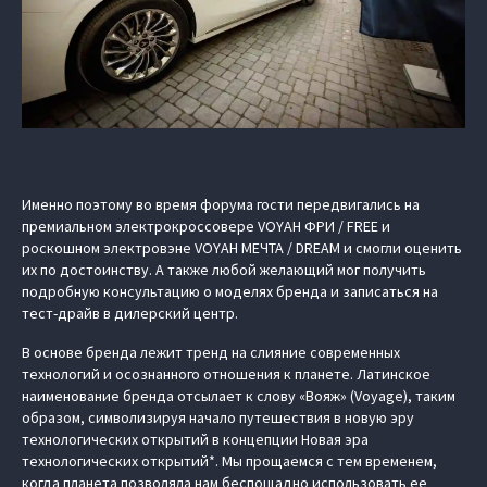
Именно поэтому во время форума гости передвигались на
премиальном электрокроссовере VOYAH ФРИ / FREE и
роскошном электровэне VOYAH МЕЧТА / DREAM и смогли оценить
их по достоинству. А также любой желающий мог получить
подробную консультацию о моделях бренда и записаться на
тест-драйв в дилерский центр.
В основе бренда лежит тренд на слияние современных
технологий и осознанного отношения к планете. Латинское
наименование бренда отсылает к слову «Вояж» (Voyage), таким
образом, символизируя начало путешествия в новую эру
технологических открытий в концепции Новая эра
технологических открытий*. Мы прощаемся с тем временем,
когда планета позволяла нам беспощадно использовать ее