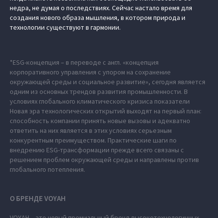
недра, не думая о последствиях. Сейчас настало время для
создания нового образа мышления, в котором природа и
технологии существуют в гармонии.
*ESG-концепция – в переводе с англ. «концепция
корпоративного управления с упором на сохранение
окружающей среды и социальное развитие», сегодня является
одним из основных трендов развития промышленности. В
условиях глобального климатического кризиса показатели
Новая эра технологических открытий выходят на первый план:
способность компании принять новые вызовы и адекватно
ответить на них является в этих условиях серьезным
конкурентным преимуществом. Практические шаги по
внедрению ESG-трансформации прежде всего связаны с
решением проблем окружающей среды и направлены против
глобального потепления.
О БРЕНДЕ VOYAH
VOYAH – это новый премиальный бренд высокотехнологичных