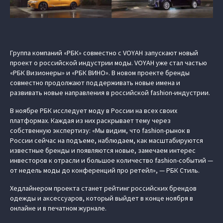
Группа компаний «РБК» совместно с VOYAH запускают новый
проект о российской индустрии моды. VOYAH уже стал частью
«РБК Визионеры» и «РБК ВИНО». В новом проекте бренды
совместно продолжают поддерживать новые имена и
развивать новые направления в российской fashion-индустрии.
В ноябре РБК исследует моду в России на всех своих
платформах. Каждая из них раскрывает тему через
собственную экспертизу: «Мы видим, что fashion-рынок в
России сейчас на подъеме, наблюдаем, как масштабируются
известные бренды и появляются новые, замечаем интерес
инвесторов к отрасли и большое количество fashion-событий —
от недель моды до конференций про ретейл», — РБК Стиль.
Хедлайнером проекта станет рейтинг российских брендов
одежды и аксессуаров, который выйдет в конце ноября в
онлайне и в печатном журнале.