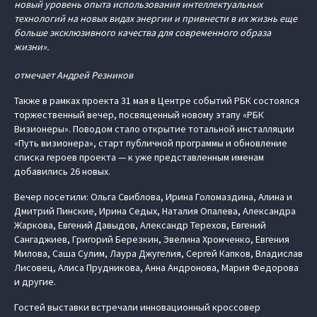
новый уровень опыта использования интеллектуальных
технологий на новых видах энергии и привнести в их жизнь еще
больше эксклюзивного качества для современного образа
жизни».
отмечает Андрей Резников
Также в рамках проекта 31 мая в Центре событий РБК состоялся
торжественный вечер, посвященный новому этапу «РБК
Визионеры». Поводом стало открытие тотальной инсталляции
«Путь визионера», старт публичной программы и обновление
списка героев проекта — к уже представленным именам
добавились 26 новых.
Вечер посетили: Ольга Свиблова, Ирина Голомаздина, Алина и
Дмитрий Пинские, Ирина Седых, Наталия Опалева, Александра
Жаркова, Евгений Давыдов, Александр Терехов, Евгений
Сангаджиев, Григорий Березкин, Эвелина Хромченко, Евгения
Милова, Саша Сулим, Лаура Джугелия, Сергей Капков, Владислав
Лисовец, Алиса Прудникова, Анна Андронова, Мария Федорова
и другие.
Гостей выставки встречали инновационный кроссовер