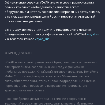
Официальные сервисы VOYAH имеют в своем распоряжении
полный комплект необходимого диагностического
оборудования и штат высококвалифицированных сотрудников,
а на складах производителя в России имеется значительный
объем запасных деталей.
Узнать другие новости и получить информацию о моделях
бренда можно на странице официального сайта VOYAH:
voyah.ru
и в телеграм-канале
voyah_rus
.
О БРЕНДЕ VOYAH
VOYAH — это новый премиальный бренд высокотехнологичных
электромобилей, созданный в 2018 году с фокусом на
глобальные продажи. Китайский автопроизводитель DongFeng
Motor Corporation, базируясь на своем 53-летнем опыте в
автомобилестроении, открыл новое подразделение с целью
перезапустить и возглавить направление премиального
транспорта на электротяге.
В основе бренда лежит тренд на слияние современных
технологий и осознанного отношения к планете. Латинское