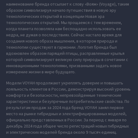
наименование бренда отсылает к слову «Вояж» (Voyage), таким
образом символизируя начало путешествия в новую эру
технологических открытий в концепции Новая эра
технологических открытий. Мы прощаемся с тем временем,
когда планета позволяла нам беспощадно использовать ее
недра, не думая о последствиях. Сейчас настало время для
создания нового образа мышления, в котором природа и
технологии существуют в гармонии. Логотип бренда был
вдохновлен образом парящей птицы, расправленные крылья
которой символизируют великую силу природы в сочетании с
инновационными технологиями, призванными задать новое
измерение жизни в мире будущего.
Модели VOYAH продолжают укреплять доверие и повышать
лояльность клиентов в России, демонстрируя высокий уровень
комфорта и безопасности, непревзойденные технические
характеристики и безупречные потребительские свойства. По
результатам продаж за 2024 года бренд VOYAH занял первое
место на рынке гибридных и электрифицированных моделей,
официально представленных в России. За период с января по
декабрь 2024 года общее число регистраций новых гибридных
и электрических моделей бренда около 9 тысяч единиц.