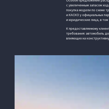
Особое предложение распр
с увеличенным запасом ход
покупка модели по схеме т
и КАСКО у официальных пар
и юридические лица, в том
К предоставляемому клиен
требования: автомобиль до
влияющих на конструктивн