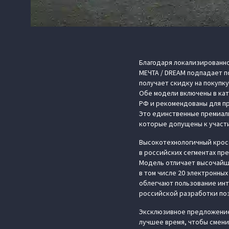
Благодаря локализированно
МЕЧТА / DREAM подпадает п
получает скидку на покупк
Обе модели включены в ка
РФ и рекомендованы для п
Это единственные премиал
которые допущены к участи
Высокотехнологичный кросс
в российских сегментах пр
Модель отличает высочайш
в том числе 20 электронны
облегчают пользование ин
российской разработки по
Эксклюзивное предложение 
лучшее время, чтобы смени