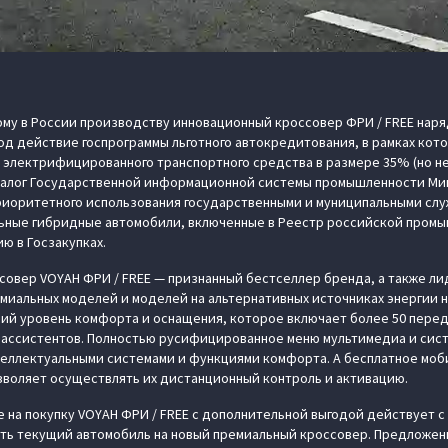
му в России производству инновационный кроссовер ФРИ / FREE нар
од действие госпрограммы льготного автокредитования, в рамках ко
у электрифицированного транспортного средства в размере 35% (но не 
талог Государственной информационной системы промышленности Ми
риоритетного использования государственными и муниципальными слу
ьные гибридные автомобили, включенные в Реестр российской пром
ю в Госзакупках.
овер VOYAH ФРИ / FREE — признанный бестселлер бренда, а также ли
емиальных моделей и моделей на альтернативных источниках энергии но
ий уровень комфорта и оснащения, которое включает более 50 перед
х ассистентов. Полностью русифицированное меню мультимедиа и сис
теллектуальными системами и функциями комфорта. А бесплатное мо
зволяет осуществлять их дистанционный контроль и активацию.
на покупку VOYAH ФРИ / FREE с дополнительной выгодой действует с 1
ть текущий автомобиль на новый премиальный кроссовер. Предложен