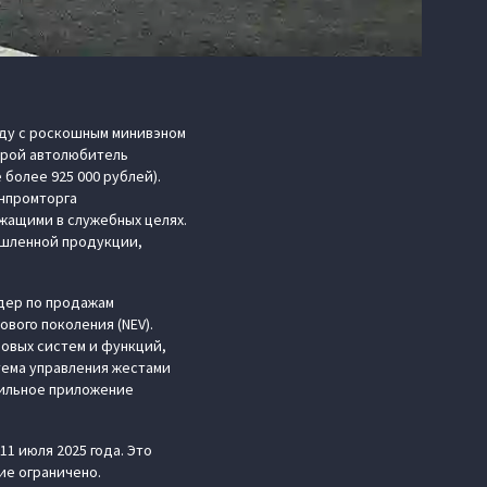
яду с роскошным минивэном
торой автолюбитель
более 925 000 рублей).
нпромторга
жащими в служебных целях.
ышленной продукции,
дер по продажам
вого поколения (NEV).
овых систем и функций,
тема управления жестами
бильное приложение
1 июля 2025 года. Это
ие ограничено.