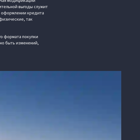
ючая модификации
нительной выгоды служит
ри оформлении кредита
физические, так
го формата покупки
жно быть изменений,