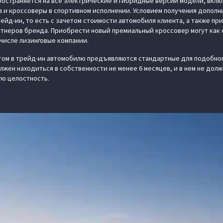
остраняется на все электрические и гибридные версии модели, вкл
а и кроссоверы в спортивном исполнении. Условием получения допол
рейд-ин, то есть с зачетом стоимости автомобиля клиента, а также п
тнеров бренда. Приобрести новый премиальный кроссовер могут как 
 числе лизинговые компании.
том в трейд-ин автомобилю предъявляются стандартные для подобно
лжен находиться в собственности не менее 6 месяцев, и в нем не дол
ую целостность.