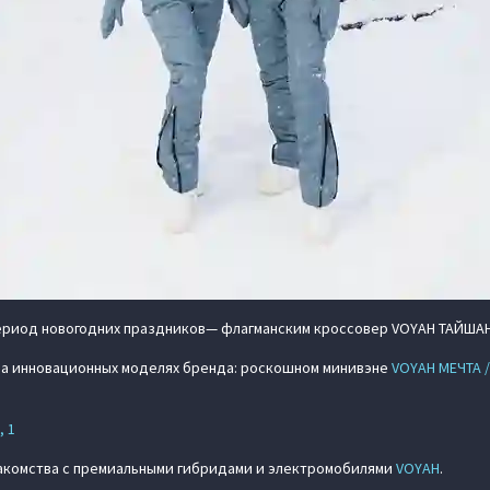
ериод новогодних праздников— флагманским кроссовер VOYAH ТАЙШАН 
на инновационных моделях бренда: роскошном минивэне
VOYAH МЕЧТА 
, 1
накомства с премиальными гибридами и электромобилями
VOYAH
.