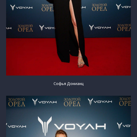
Софья Донианц