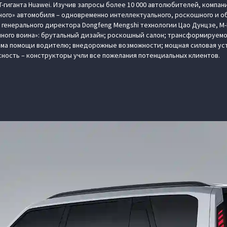
-гиганта Huawei. Изучив запросы более 10 000 автолюбителей, компа
ного» автомобиля – одновременно интеллектуального, роскошного и
м генерального директора Dongfeng Mengshi технологии Цао Дунцзе, M
ного воина»: брутальный дизайн; роскошный салон; трансформируемо
ема помощи водителю; внедорожные возможности; мощная силовая уст
сность – конструкторы учли все пожелания потенциальных клиентов.