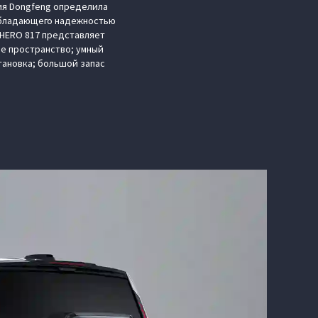
ния Dongfeng определила
 обладающего надежностью
‑HERO 817 представляет
е пространство; умный
ановка; большой запас