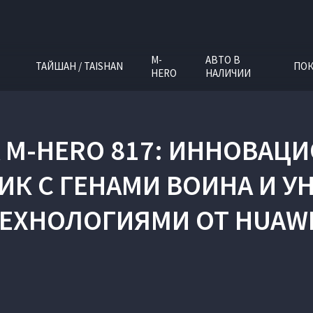
M-
АВТО В
ТАЙШАН / TAISHAN
ПОК
HERO
НАЛИЧИИ
 M‑HERO 817: ИННОВА
К С ГЕНАМИ ВОИНА И 
ЕХНОЛОГИЯМИ ОТ HUAW