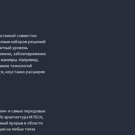
ботанной совместно
полным набором решений
ентный уровень
емени, заблаговременно
 маневры. Например,
ванию технологий
ся, неустанно расширяя
ния» и самые передовые
i архитектура M-TECH,
нный прорыв в области
ии на любых типах