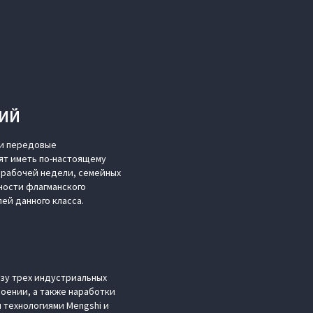
НИЙ
 и передовые
ят иметь по-настоящему
 рабочей недели, семейных
ности флагманского
й данного класса.
зу трех индустриальных
оении, а также наработки
 технологиями Mengshi и