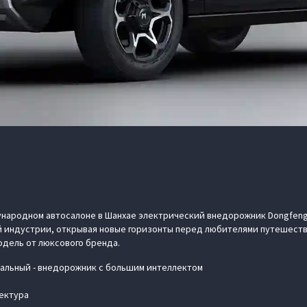
ародном автосалоне в Шанхае электрический внедорожник Dongfeng
й индустрии, открывая новые горизонты перед любителями путешеств
одель от люксового бренда.
альный - внедорожник с большим интеллектом
ектура