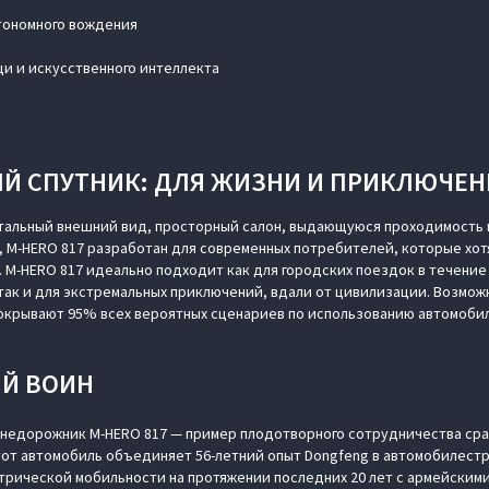
тономного вождения
и и искусственного интеллекта
Й СПУТНИК: ДЛЯ ЖИЗНИ И ПРИКЛЮЧЕ
альный внешний вид, просторный салон, выдающуюся проходимость
 M‑HERO 817 разработан для современных потребителей, которые хот
 M‑HERO 817 идеально подходит как для городских поездок в течение
так и для экстремальных приключений, вдали от цивилизации. Возмож
крывают 95% всех вероятных сценариев по использованию автомобиле
Й ВОИН
недорожник M‑HERO 817 — пример плодотворного сотрудничества сра
от автомобиль объединяет 56-летний опыт Dongfeng в автомобилестр
трической мобильности на протяжении последних 20 лет с армейскими