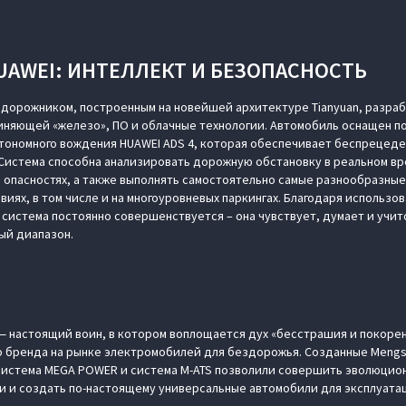
AWEI: ИНТЕЛЛЕКТ И БЕЗОПАСНОСТЬ
едорожником, построенным на новейшей архитектуре Tianyuan, разра
диняющей «железо», ПО и облачные технологии. Автомобиль оснащен 
втономного вождения HUAWEI ADS 4, которая обеспечивает беспрецед
Система способна анализировать дорожную обстановку в реальном вр
опасностях, а также выполнять самостоятельно самые разнообразные
виях, в том числе и на многоуровневых паркингах. Благодаря использо
 система постоянно совершенствуется – она чувствует, думает и учит
ый диапазон.
— настоящий воин, в котором воплощается дух «бесстрашия и покоре
 бренда на рынке электромобилей для бездорожья. Созданные Mengsh
система MEGA POWER и система M-ATS позволили совершить эволюцио
 и создать по-настоящему универсальные автомобили для эксплуатац