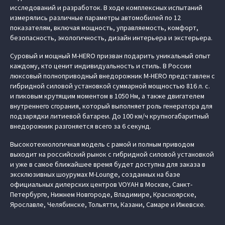
исследований и разработок. В ходе комплексных испытаний
измерялись различные параметры автомобилей по 12
показателям, включая мощность, управляемость, комфорт,
безопасность, экологичность, дизайн интерьера и экстерьера.
Суровый и мощный M‑HERO призван подарить уникальный опыт
каждому, кто ценит индивидуальность и стиль. В России
люксовый полноприводный внедорожник M‑HERO представлен с
гибридной силовой установкой суммарной мощностью 816 л. с.
и пиковым крутящим моментом в 1050 Нм, а также двигателем
внутреннего сгорания, который выполняет роль генератора для
подзарядки литиевой батареи. До 100 км/ч крупногабаритный
внедорожник разгоняется всего за 6 секунд.
Высокотехнологичная модель с рамой и полным приводом
выходит на российский рынок с гибридной силовой установкой
и уже в самое ближайшее время будет доступна для заказа в
эксклюзивных шоурумах M-Lounge, созданных на базе
официальных дилерских центров VOYAH в Москве, Санкт-
Петербурге, Нижнем Новгороде, Владимире, Красноярске,
Ярославле, Челябинске, Тольятти, Казани, Самаре и Ижевске.