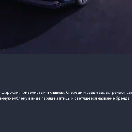
– широкий, приземистый и хищный. Спереди и сзади вас встречают с
нную эмблему в виде парящей птицы и светящееся название бренда.