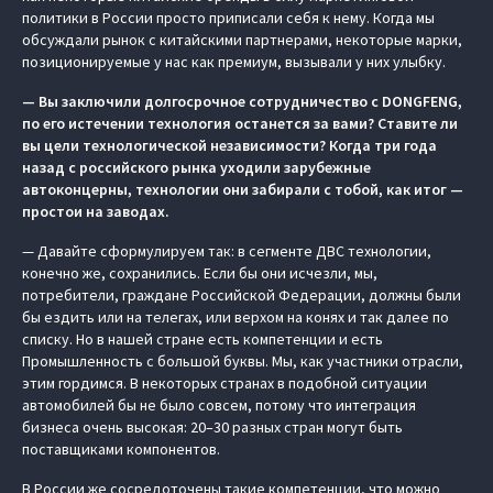
политики в России просто приписали себя к нему. Когда мы
обсуждали рынок с китайскими партнерами, некоторые марки,
позиционируемые у нас как премиум, вызывали у них улыбку.
— Вы заключили долгосрочное сотрудничество с DONGFENG,
по его истечении технология останется за вами? Ставите ли
вы цели технологической независимости? Когда три года
назад с российского рынка уходили зарубежные
автоконцерны, технологии они забирали с тобой, как итог —
простои на заводах.
— Давайте сформулируем так: в сегменте ДВС технологии,
конечно же, сохранились. Если бы они исчезли, мы,
потребители, граждане Российской Федерации, должны были
бы ездить или на телегах, или верхом на конях и так далее по
списку. Но в нашей стране есть компетенции и есть
Промышленность с большой буквы. Мы, как участники отрасли,
этим гордимся. В некоторых странах в подобной ситуации
автомобилей бы не было совсем, потому что интеграция
бизнеса очень высокая: 20–30 разных стран могут быть
поставщиками компонентов.
В России же сосредоточены такие компетенции, что можно