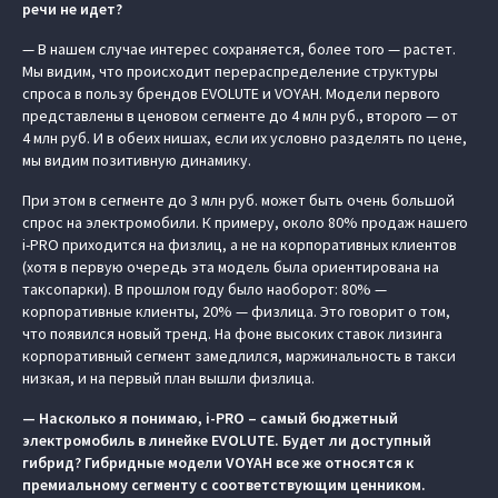
речи не идет?
— В нашем случае интерес сохраняется, более того — растет.
Мы видим, что происходит перераспределение структуры
спроса в пользу брендов EVOLUTE и VOYAH. Модели первого
представлены в ценовом сегменте до 4 млн руб., второго — от
4 млн руб. И в обеих нишах, если их условно разделять по цене,
мы видим позитивную динамику.
При этом в сегменте до 3 млн руб. может быть очень большой
спрос на электромобили. К примеру, около 80% продаж нашего
i-PRO приходится на физлиц, а не на корпоративных клиентов
(хотя в первую очередь эта модель была ориентирована на
таксопарки). В прошлом году было наоборот: 80% —
корпоративные клиенты, 20% — физлица. Это говорит о том,
что появился новый тренд. На фоне высоких ставок лизинга
корпоративный сегмент замедлился, маржинальность в такси
низкая, и на первый план вышли физлица.
— Насколько я понимаю, i-PRO – самый бюджетный
электромобиль в линейке EVOLUTE
. Будет ли доступный
гибрид? Гибридные модели VOYAH все же относятся к
премиальному сегменту с соответствующим ценником.