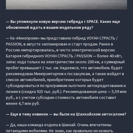
— Вы упомянули новую версию гибрида i-SPACE. Каких еще
обновлений ждать в вашем модельном ряду?
— На «Иннопроме» мы представили гибрид VOYAH СТРАСТЬ /
PASSION, в августе запланирован и старт продаж. Ранее в
Россию импортировалась, в чисто электрической версии.
Батарея гибридного VOYAH СТРАСТЬ / PASSION — более 40 кВт,
запас хода только на электричестве около 200 км, а суммарный
пробег превышает 1 тыс. км. Надеемся, что автомобиль будет
рекомендован Минпромторгом к госзакупкам, а также войдет в
список автомобилей, приобретение которых будет
субсидироваться по программам льготного автокредитования и
лизинга (скидка 925 тыс. руб.). Рекомендованная цена — 5,59 млн
руб., а с учетом субсидии стоимость автомобиля составит
менее 4,7 млн руб.
— Еще в тему новинок — вы были на Шанхайском автосалоне?
— Да, наша команда ездила в Шанхай. Очень впечатлены
летающими мобилями. Не знаю, как правильно их назвать.