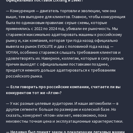
официальных поставок LiXiang и Zeekr?
— Конкуренция — двигатель торговли и эволюции, чем она
выше, тем выгоднее для клиентов. Главное, чтобы конкуренция
была по одинаковым правилам: серые схемы, которые
применялись с 2022 по 2024 год, убивали ее рыночность. Мы
стараемся максимально адаптировать машины к российскому
рынку и, как компания, которая три года назад официально
вывела на рынок EVOLUTE и два с половиной года назад —
VOYAH, особенно стараемся слышать требования клиентов и
удовлетворять их. Наверное, коллегам, которые в силу разных
причин выходят c официальными поставками позднее,
придется немного дольше адаптироваться к требованиям
российского рынка.
— Если говорить про российские компании, считаете ли вы
конкурентом тот же «Атом»?
— У нас разные целевые аудитории. И наши автомобили — в
другом сегменте: больше по размерам и колесной базе. Но
сказать, конкурент «Атом» или нет, невозможно, пока
неизвестны точная цена и эксплуатационные характеристики.
— Недавно был принят закон о локализации легковых машин