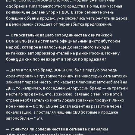
DONGFENG HUGE и DONGFENG MAGE. Модели уже получили
одобрение типа транспортного средства. Но мы, как частная
компания, не делаем упор на ДВС. В этом сегменте очень
большие объемы продаж, уже сложились четыре-пять лидеров,
в целом рынок страдает от переизбытка предложения.
— Относительно вашего сотрудничества с китайской
DONGFENG (вы выступаете официальным дистрибутором
марки), которое началось еще до массового выхода
китайских автопроизводителей на рынок России. Почему
бренд до сих пор не входит в топ-10 по продажам?
— Дело в том, что бренд DONGFENG был в первую очередь
ориентирован на грузовую технику. И в некоторых сегментах он
занимает первое место. Что касается легковых автомобилей на
ДВС, то, например, в соседней Белоруссии бренд — на третьем
месте по продажам, что, возможно, связано с тем, что в этой
стране необязательно иметь локализованный продукт. Лично
мое мнение — DONGFENG не делал акцент на развитие через
локализацию, а поставлял машины CBU (готовые к продаже
автомобили.— “Ъ”).
— Усилится ли соперничество в сегменте с началом