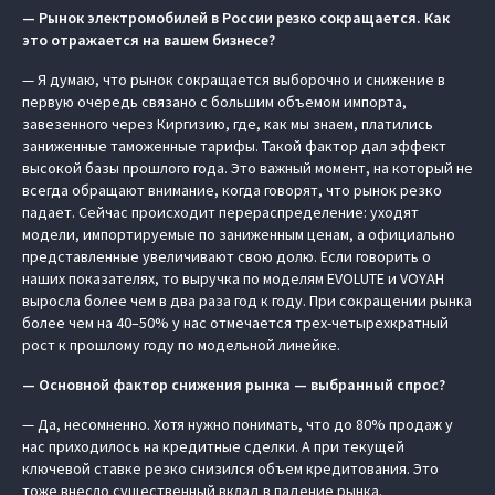
— Рынок электромобилей в России резко сокращается. Как
это отражается на вашем бизнесе?
— Я думаю, что рынок сокращается выборочно и снижение в
первую очередь связано с большим объемом импорта,
завезенного через Киргизию, где, как мы знаем, платились
заниженные таможенные тарифы. Такой фактор дал эффект
высокой базы прошлого года. Это важный момент, на который не
всегда обращают внимание, когда говорят, что рынок резко
падает. Сейчас происходит перераспределение: уходят
модели, импортируемые по заниженным ценам, а официально
представленные увеличивают свою долю. Если говорить о
наших показателях, то выручка по моделям EVOLUTE и VOYAH
выросла более чем в два раза год к году. При сокращении рынка
более чем на 40–50% у нас отмечается трех-четырехкратный
рост к прошлому году по модельной линейке.
— Основной фактор снижения рынка — выбранный спрос?
— Да, несомненно. Хотя нужно понимать, что до 80% продаж у
нас приходилось на кредитные сделки. А при текущей
ключевой ставке резко снизился объем кредитования. Это
тоже внесло существенный вклад в падение рынка.