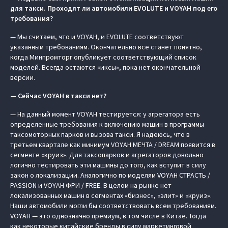
для такси. Проходят ли автомобили EVOLUTE и VOYAH под его
требования?
— Мы считаем, что и VOYAH, и EVOLUTE соответствуют
указанным требованиям. Окончательно все станет понятно,
когда Минпромторг опубликует соответствующий список
моделей. Всегда остаются «иксы», пока нет окончательной
версии.
— Сейчас VOYAH
в такси нет?
— На данный момент VOYAH тестируется: у агрегатора есть
определенные требования к включению машин в программы
таксомоторных парков и вызова такси. Я надеюсь, что в
третьем квартале как минимум VOYAH МЕЧТА / DREAM появится в
сегменте «круиз». Для таксопарков и агрегаторов довольно
логично тестировать эти машины до того, как вступит в силу
закон о локализации. Аналогично по моделям VOYAH СТРАСТЬ /
PASSION и VOYAH ФРИ / FREE. В целом на рынке нет
локализованных машин в сегментах «бизнес», «элит» и «круиз».
Наши автомобили могли бы соответствовать всем требованиям.
VOYAH — это однозначно премиум, в том числе в Китае. Тогда
как некоторые китайские бренды в силу маркетинговой