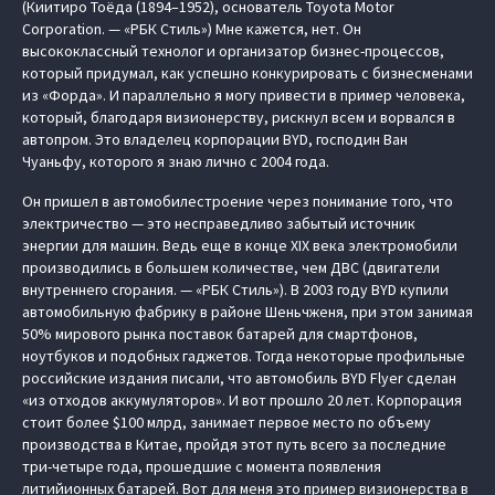
(Киитиро Тоёда (1894–1952), основатель Toyota Motor
Corporation. — «РБК Стиль») Мне кажется, нет. Он
высококлассный технолог и организатор бизнес-процессов,
который придумал, как успешно конкурировать с бизнесменами
из «Форда». И параллельно я могу привести в пример человека,
который, благодаря визионерству, рискнул всем и ворвался в
автопром. Это владелец корпорации BYD, господин Ван
Чуаньфу, которого я знаю лично с 2004 года.
Он пришел в автомобилестроение через понимание того, что
электричество — это несправедливо забытый источник
энергии для машин. Ведь еще в конце XIX века электромобили
производились в большем количестве, чем ДВС (двигатели
внутреннего сгорания. — «РБК Стиль»). В 2003 году BYD купили
автомобильную фабрику в районе Шеньчженя, при этом занимая
50% мирового рынка поставок батарей для смартфонов,
ноутбуков и подобных гаджетов. Тогда некоторые профильные
российские издания писали, что автомобиль BYD Flyer сделан
«из отходов аккумуляторов». И вот прошло 20 лет. Корпорация
стоит более $100 млрд, занимает первое место по объему
производства в Китае, пройдя этот путь всего за последние
три-четыре года, прошедшие с момента появления
литийионных батарей. Вот для меня это пример визионерства в