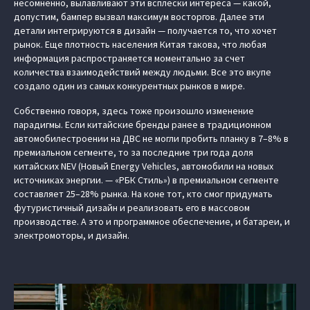
несомненно, вылавливают эти всплески интереса — какой,
допустим, бампер вызвал максимум восторгов. Далее эти
детали интегрируются в дизайн — получается то, что хочет
рынок. Еще плотность населения Китая такова, что любая
информация распространяется моментально за счет
количества взаимодействий между людьми. Все это вкупе
создало один из самых конкурентных рынков в мире.
Собственно говоря, здесь тоже произошло изменение
парадигмы. Если китайские бренды ранее в традиционном
автомобилестроении на ДВС не могли пробить планку в 7–8% в
премиальном сегменте, то за последние три года доля
китайских NEV (Новый Energy Vehicles, автомобили на новых
источниках энергии. — «РБК Стиль») в премиальном сегменте
составляет 25–28% рынка. На коне тот, кто смог придумать
футуристичный дизайн и реализовать его в массовом
производстве. А это и программное обеспечение, и батареи, и
электромоторы, и дизайн.