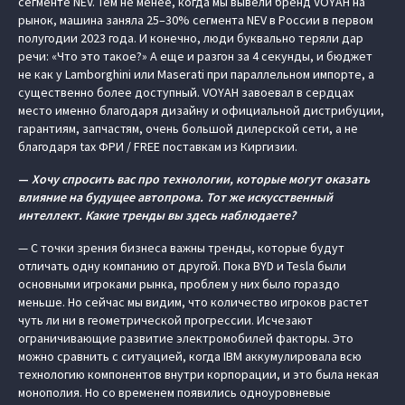
сегменте NEV. Тем не менее, когда мы вывели бренд VOYAH на
рынок, машина заняла 25–30% сегмента NEV в России в первом
полугодии 2023 года. И конечно, люди буквально теряли дар
речи: «Что это такое?» А еще и разгон за 4 секунды, и бюджет
не как у Lamborghini или Maserati при параллельном импорте, а
существенно более доступный. VOYAH завоевал в сердцах
место именно благодаря дизайну и официальной дистрибуции,
гарантиям, запчастям, очень большой дилерской сети, а не
благодаря tax ФРИ / FREE поставкам из Киргизии.
—
Хочу спросить вас про технологии, которые могут оказать
влияние на будущее автопрома. Тот же искусственный
интеллект. Какие тренды вы здесь наблюдаете?
— С точки зрения бизнеса важны тренды, которые будут
отличать одну компанию от другой. Пока BYD и Tesla были
основными игроками рынка, проблем у них было гораздо
меньше. Но сейчас мы видим, что количество игроков растет
чуть ли ни в геометрической прогрессии. Исчезают
ограничивающие развитие электромобилей факторы. Это
можно сравнить с ситуацией, когда IBM аккумулировала всю
технологию компонентов внутри корпорации, и это была некая
монополия. Но со временем появились одноуровневые