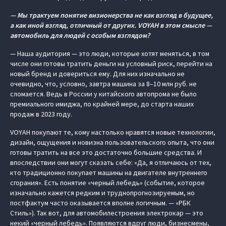
— Мы трактуем понятие визионерства не как взгляд в будущее,
а как иной взгляд, отличный от других. VOYAH в этом смысле —
автомобиль для людей с особым взглядом?
— Наша аудитория — это люди, которые хотят меняться, в том
числе они готовы тратить деньги на условный риск, перейти на
новый бренд и довериться ему. Для них изначально не
очевидно, что, условно, завтра машина за 8–10 млн руб. не
сломается. Ведь в России у китайского автопрома не было
премиального имиджа, по крайней мере, до старта наших
продаж в 2023 году.
VOYAH покупают те, кому настолько нравятся новые технологии,
дизайн, ощущения и новизна пользовательского опыта, что они
готовы тратить на все это достаточно большие средства. И
впоследствии они могут сказать себе: «Да, я отличаюсь от тех,
кто традиционно покупает машины на двигателе внутреннего
сгорания». Есть понятие «черный лебедь» (событие, которое
изначально кажется редким и труднопрогнозируемым, но
постфактум часто оказывается вполне логичным. — «РБК
Стиль»). Так вот, для автомобилестроения электрокар — это
некий «черный лебедь». Появляются вдруг люди, бизнесмены,