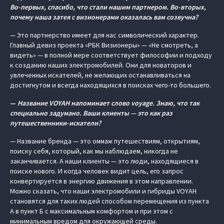
Во-первых, спасибо, что стали нашим партнером. Во-вторых,
почему наша затея с визионерами оказалась вам созвучна?
— Это партнерство имеет для нас символический характер.
Главный девиз проекта «РБК Визионеры» — «Не смотреть, а
видеть» — в полной мере соответствует философии и подходу
к созданию наших электромобилей. Они для новаторов и
увлеченных искателей, не желающих останавливаться на
достигнутом и всегда находящихся в поисках чего-то большего.
—
Название VOYAH напоминает слово voyage. Знаю, что так
специально задумано. Ваши клиенты — это как раз
путешественники-искатели?
— Название бренда — это оммаж путешествиям, открытиям,
поиску себя, который, как мы наблюдаем, никогда не
заканчивается. А наши клиенты — это люди, находящиеся в
поиске нового. И когда человек видит цель, его запрос
конвертируется в энергию движения в этом направлении.
Можно сказать, что наши электромобили и гибриды VOYAH
становятся для таких людей способом перемещения из пункта
A в пункт Б с максимальным комфортом и при этом с
минимальным вредом для окружающей среды.