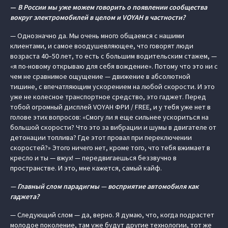
—
В России мы уже можем говорить о появлении сообщества
вокруг электромобилей в целом и VOYAH в частности?
— Однозначно да. Мы очень много общаемся с нашими
клиентами, и самое воодушевляющее, что говорят люди
возраста 40–50 лет, то есть с большим водительским стажем, —
«я по-новому открываю для себя вождение». Потому что это ни с
чем не сравнимое ощущение — движение в абсолютной
тишине, с впечатляющим ускорением на любой скорости. И это
уже не колесное транспортное средство, это гаджет. Перед
тобой огромный дисплей VOYAH ФРИ / FREE, и у тебя уже нет в
голове этих вопросов: «Смогу ли я еще сильнее ускориться на
большой скорости? Что это за вибрации и шумы в двигателе от
детонации топлива? Где этот провал при переключении
скоростей?» Этого ничего нет, кроме того, что тебя вжимает в
кресло и ты — вжух! — передвигаешься беззвучно в
пространстве. И это, мне кажется, самый кайф.
— Главный слом парадигмы — восприятие автомобиля как
гаджета?
— Следующий слом — да, верно. Я думаю, что, когда подрастет
молодое поколение, там уже будут другие технологии, тот же