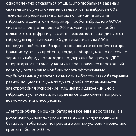
одномоментно отказаться от ДВС. Это глобальная задача и
связана она с ужесточением стандартов по выбросам СО2.
Технология реализована с помощью принципа работы
гибридного двигателя. Например, пробег гибридного VOYAH
чисто на электротяге около 200 км. Если суточный пробег
меньше этой цифры и у вас есть возможность зарядить этот
гибрид, вы практически не будете заезжать на АЗС в
повседневной жизни. Заправка топливом же потребуется при
больших суточных пробегах, тогда, наоборот, можно совсем не
заряжать гибрид: происходит подзарядка батареи от ДВС-
генератора. И в этом случае мы как раз получаем переходный
период, когда можно комбинировать эффективные
турбированные двигатели с низким выбросом CO2 с батареями
разной мощности. И уже получать драйв от преимуществ
электромобиля (ускорение, тишина при движении), но с
гибридной установкой, которая на сегодня снимет вопрос о
возможности далеко уехать.
Электромобили с мощной батареей все еще дороговаты, а в
российских условиях нужно иметь достаточную мощность
батареи, чтобы падение пробега в зимних условиях позволило
проехать более 300 км.