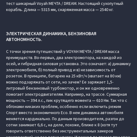
тест шикарный Voyah МЕЧТА / DREAM. Настоящий сухопутный
корабль. Длина — 5315 мм, снаряженная масса — 2540 кг.
ЭЛЕКТРИЧЕСКАЯ ДИНАМИКА, БЕНЗИНОВАЯ
АВТОНОМНОСТЬ.
С точки зрения путешествий у VOYAH МЕЧТА / DREAM масса
преимуществ. Во-первых, два электромотора, на каждой из
осей, и гибридная силовая установка. Это означает: а) динамику
электромобиля, б) полный привод и в) независимость от
розеток. В принципе, батарею на 25 кВт/ч (хватает на 80 км)
можно подзаряжать от сети, но зачем? Ее заряжает 1,5-
литровый бензиновый турбомотор, и он же одновременно
помогает электродвигателям. Например, на трассе. Суммарная
мощность — 394 л.с., пик крутящего момента — 610 Нм. Так что с
обгонами никаких проблем, особенно если включить режим
Спорт вместо экономичного Eco. В нем динамика автомобиля
меняется кардинально. По данным производителя, разгон до
сотни занимает 6,6 с, на деле, похоже, ближе к 8 (хотя тут
говорить ответственно без инструментальных замеров