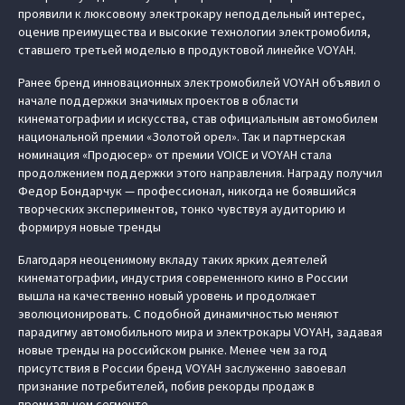
проявили к люксовому электрокару неподдельный интерес,
оценив преимущества и высокие технологии электромобиля,
ставшего третьей моделью в продуктовой линейке VOYAH.
Ранее бренд инновационных электромобилей VOYAH объявил о
начале поддержки значимых проектов в области
кинематографии и искусства, став официальным автомобилем
национальной премии «Золотой орел». Так и партнерская
номинация «Продюсер» от премии VOICE и VOYAH стала
продолжением поддержки этого направления. Награду получил
Федор Бондарчук — профессионал, никогда не боявшийся
творческих экспериментов, тонко чувствуя аудиторию и
формируя новые тренды
Благодаря неоценимому вкладу таких ярких деятелей
кинематографии, индустрия современного кино в России
вышла на качественно новый уровень и продолжает
эволюционировать. С подобной динамичностью меняют
парадигму автомобильного мира и электрокары VOYAH, задавая
новые тренды на российском рынке. Менее чем за год
присутствия в России бренд VOYAH заслуженно завоевал
признание потребителей, побив рекорды продаж в
премиальном сегменте.