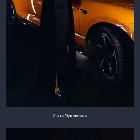
Агата Муцениеце