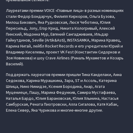
Лауреатами премии VOICE «Главные лица» в разных номинациях
стали Федор Бондарчук, Филипп Киркоров, Ольга Бузова,
Милош Бикович, Яна Рудковская, Люся Чеботина, Юлия
Пересильд, Jony, Егор Крид, Никита Кологривый, Алексей
Пинский, Мадонна Мур, Евгений Сангадживаев, Ильдар
Гайнутдинов, Seville (Artik&Asti), INSTASAMKA, Марина Кравец,
Карина Нигай, лейбл Rocket Records и его учредители Юрий и
Владимир Киселевы, проект VK Fest (Константин Сидорков и
Зоя Новикова) и шоу Crave Airlines (Риналь Мухаметов и Козарь
Василий).
Поддержать лауреатов премии пришли Тина Канделаки, Анна
Седокова, Карина Мурашкина, Зара, ST и Ассоль, Катерина
Шпица, Нино Нинидзе, Ксения Бородина, Анар, Агата
Муцениеце, Пашу, Марина Федункив, Самира Мустафаева,
Наталья Бардо, Юлия Барановская, Юлия Хлынина, Настасья
Самбурская, Рената Пиотровски, Алла Сигалова, Катя Кабак,
Елена Север, Яна Чурикова и многие-многие другие.